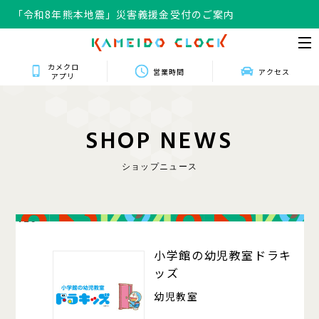
「令和8年熊本地震」災害義援金受付のご案内
カメクロ
営業時間
アクセス
アプリ
S
H
O
P
N
E
W
S
ショップニュース
420
小学館の幼児教室ドラキ
ッズ
幼児教室