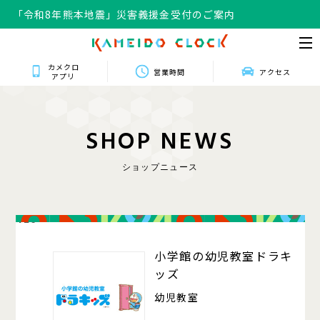
「令和8年熊本地震」災害義援金受付のご案内
カメクロ
営業時間
アクセス
アプリ
S
H
O
P
N
E
W
S
ショップニュース
420
小学館の幼児教室ドラキ
ッズ
幼児教室