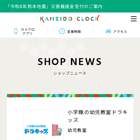
「令和8年熊本地震」災害義援金受付のご案内
カメクロ
営業時間
アクセス
アプリ
S
H
O
P
N
E
W
S
ショップニュース
420
小学館の幼児教室ドラキ
ッズ
幼児教室