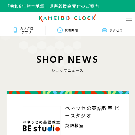
「令和8年熊本地震」災害義援金受付のご案内
カメクロ
営業時間
アクセス
アプリ
S
H
O
P
N
E
W
S
ショップニュース
419
ベネッセの英語教室 ビ
ースタジオ
英語教室