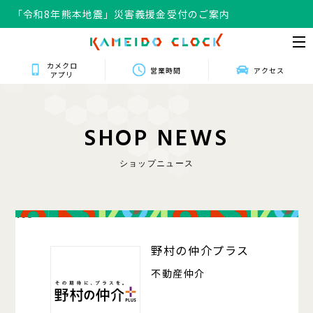
「令和8年熊本地震」災害義援金受付のご案内
カメクロ
営業時間
アクセス
アプリ
S
H
O
P
N
E
W
S
ショップニュース
103
野村の仲介プラス
不動産仲介