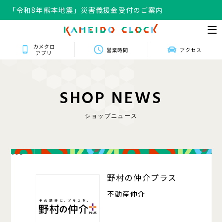
「令和8年熊本地震」災害義援金受付のご案内
カメクロ
営業時間
アクセス
アプリ
S
H
O
P
N
E
W
S
ショップニュース
103
野村の仲介プラス
不動産仲介