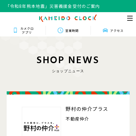
「令和8年熊本地震」災害義援金受付のご案内
カメクロ
営業時間
アクセス
アプリ
S
H
O
P
N
E
W
S
ショップニュース
103
野村の仲介プラス
不動産仲介