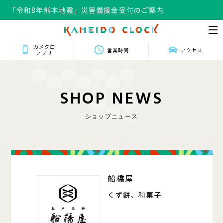
「令和8年熊本地震」災害義援金受付のご案内
カメクロ
営業時間
アクセス
アプリ
S
H
O
P
N
E
W
S
ショップニュース
106
船橋屋
くず餅、和菓子