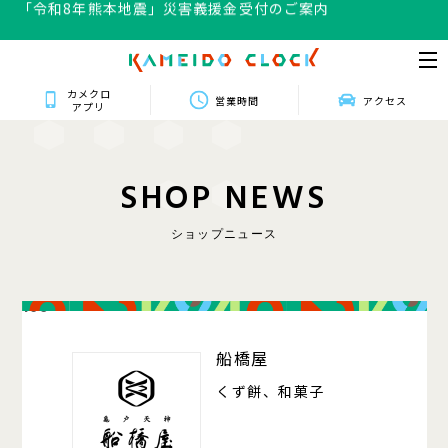
「令和8年熊本地震」災害義援金受付のご案内
カメクロ
営業時間
アクセス
アプリ
S
H
O
P
N
E
W
S
ショップニュース
106
船橋屋
くず餅、和菓子