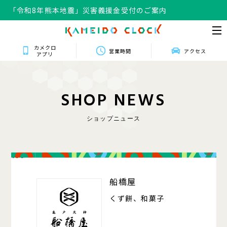
「令和8年熊本地震」災害義援金受付のご案内
カメクロ
営業時間
アクセス
アプリ
S
H
O
P
N
E
W
S
ショップニュース
106
船橋屋
くず餅、和菓子