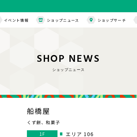
イベント情報
ショップニュース
ショップサーチ
S
H
O
P
N
E
W
S
ショップニュース
船橋屋
くず餅、和菓子
エリア 106
1F