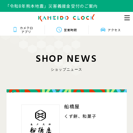
「令和8年熊本地震」災害義援金受付のご案内
カメクロ
営業時間
アクセス
アプリ
S
H
O
P
N
E
W
S
ショップニュース
106
船橋屋
くず餅、和菓子