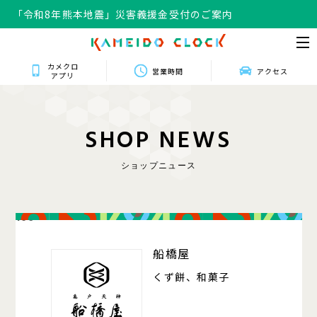
「令和8年熊本地震」災害義援金受付のご案内
カメクロ
営業時間
アクセス
アプリ
S
H
O
P
N
E
W
S
ショップニュース
106
船橋屋
くず餅、和菓子