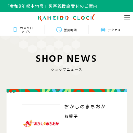
「令和8年熊本地震」災害義援金受付のご案内
カメクロ
営業時間
アクセス
アプリ
S
H
O
P
N
E
W
S
ショップニュース
008
おかしのまちおか
お菓子