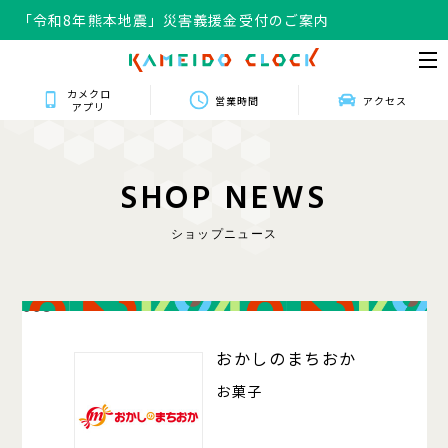
「令和8年熊本地震」災害義援金受付のご案内
カメクロ
営業時間
アクセス
アプリ
S
H
O
P
N
E
W
S
ショップニュース
008
おかしのまちおか
お菓子