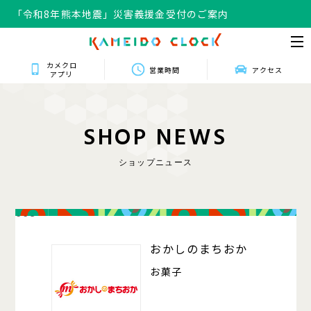
「令和8年熊本地震」災害義援金受付のご案内
カメクロ
営業時間
アクセス
アプリ
S
H
O
P
N
E
W
S
ショップニュース
008
おかしのまちおか
お菓子