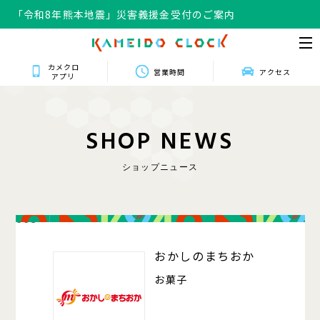
「令和8年熊本地震」災害義援金受付のご案内
カメクロ
営業時間
アクセス
アプリ
S
H
O
P
N
E
W
S
ショップニュース
008
おかしのまちおか
お菓子