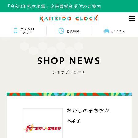
「令和8年熊本地震」災害義援金受付のご案内
カメクロ
営業時間
アクセス
アプリ
S
H
O
P
N
E
W
S
ショップニュース
008
おかしのまちおか
お菓子