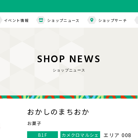
イベント情報
ショップニュース
ショップサーチ
S
H
O
P
N
E
W
S
ショップニュース
おかしのまちおか
お菓子
エリア 008
B1F
カメクロマルシェ