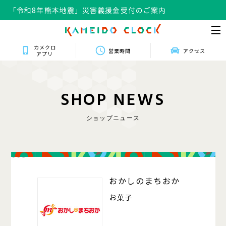
「令和8年熊本地震」災害義援金受付のご案内
カメクロ
営業時間
アクセス
アプリ
S
H
O
P
N
E
W
S
ショップニュース
008
おかしのまちおか
お菓子