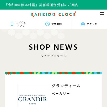
「令和8年熊本地震」災害義援金受付のご案内
カメクロ
営業時間
アクセス
アプリ
S
H
O
P
N
E
W
S
ショップニュース
013
グランディール
ベーカリー