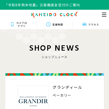
「令和8年熊本地震」災害義援金受付のご案内
カメクロ
営業時間
アクセス
アプリ
S
H
O
P
N
E
W
S
ショップニュース
013
グランディール
ベーカリー