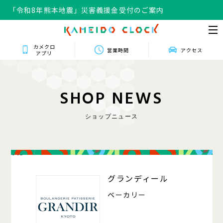
「令和8年熊本地震」災害義援金受付のご案内
カメクロ
営業時間
アクセス
アプリ
S
H
O
P
N
E
W
S
ショップニュース
013
グランディール
ベーカリー