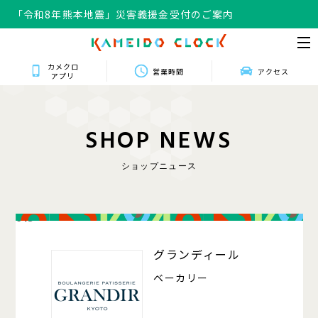
「令和8年熊本地震」災害義援金受付のご案内
カメクロ
営業時間
アクセス
アプリ
S
H
O
P
N
E
W
S
ショップニュース
013
グランディール
ベーカリー