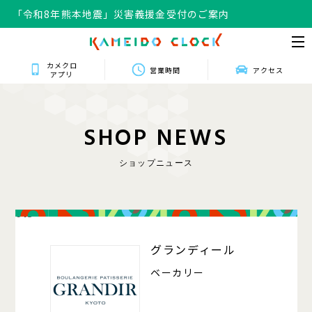
「令和8年熊本地震」災害義援金受付のご案内
カメクロ
営業時間
アクセス
アプリ
S
H
O
P
N
E
W
S
ショップニュース
013
グランディール
ベーカリー