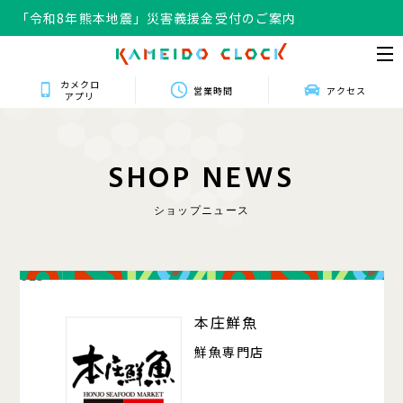
「令和8年熊本地震」災害義援金受付のご案内
カメクロ
営業時間
アクセス
アプリ
S
H
O
P
N
E
W
S
ショップニュース
025
本庄鮮魚
鮮魚専門店