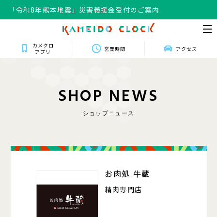
「令和8年熊本地震」災害義援金受付のご案内
カメクロ
営業時間
アクセス
アプリ
S
H
O
P
N
E
W
S
ショップニュース
024
お肉処 牛蔵
精肉専門店