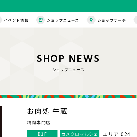
イベント情報
ショップニュース
ショップサーチ
S
H
O
P
N
E
W
S
ショップニュース
お肉処 牛蔵
精肉専門店
エリア 024
B1F
カメクロマルシェ