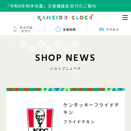
「令和8年熊本地震」災害義援金受付のご案内
カメクロ
営業時間
アクセス
アプリ
S
H
O
P
N
E
W
S
ショップニュース
408
ケンタッキーフライドチ
キン
フライドチキン