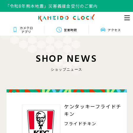
「令和8年熊本地震」災害義援金受付のご案内
カメクロ
営業時間
アクセス
アプリ
S
H
O
P
N
E
W
S
ショップニュース
408
ケンタッキーフライドチ
キン
フライドチキン