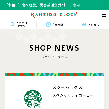
「令和8年熊本地震」災害義援金受付のご案内
カメクロ
営業時間
アクセス
アプリ
S
H
O
P
N
E
W
S
ショップニュース
128
スターバックス
スペシャリティコーヒー