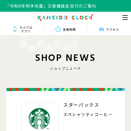
「令和8年熊本地震」災害義援金受付のご案内
カメクロ
営業時間
アクセス
アプリ
S
H
O
P
N
E
W
S
ショップニュース
128
スターバックス
スペシャリティコーヒー