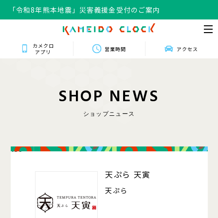
「令和8年熊本地震」災害義援金受付のご案内
「令和8年熊本地震」災害義援金受付のご案内
カメクロ
営業時間
アクセス
アプリ
S
H
O
P
N
E
W
S
ショップニュース
139
天ぷら 天寅
天ぷら