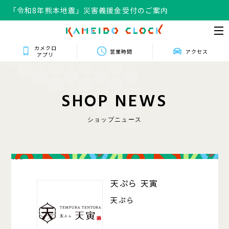
「令和8年熊本地震」災害義援金受付のご案内
「令和8年熊本地震」災害義援金受付のご案内
カメクロ
営業時間
アクセス
アプリ
S
H
O
P
N
E
W
S
ショップニュース
139
天ぷら 天寅
天ぷら