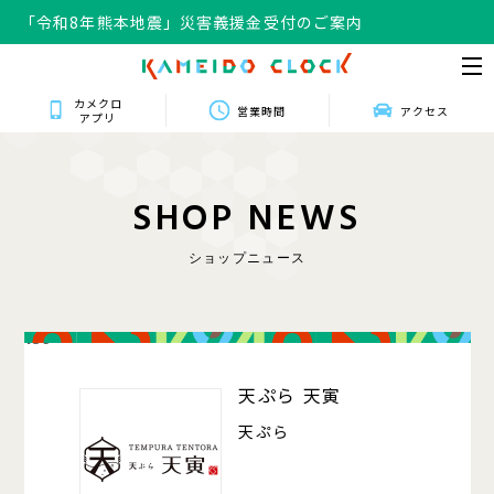
「令和8年熊本地震」災害義援金受付のご案内
カメクロ
営業時間
アクセス
アプリ
S
H
O
P
N
E
W
S
ショップニュース
139
天ぷら 天寅
天ぷら