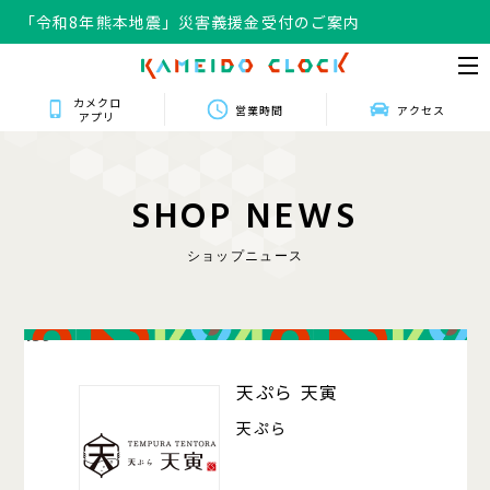
「令和8年熊本地震」災害義援金受付のご案内
カメクロ
営業時間
アクセス
アプリ
S
H
O
P
N
E
W
S
ショップニュース
139
天ぷら 天寅
天ぷら