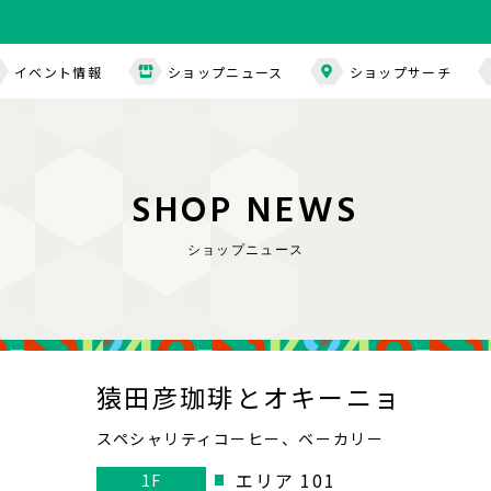
イベント情報
ショップニュース
ショップサーチ
S
H
O
P
N
E
W
S
ショップニュース
猿田彦珈琲とオキーニョ
スペシャリティコーヒー、ベーカリー
エリア 101
1F