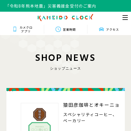
「令和8年熊本地震」災害義援金受付のご案内
カメクロ
営業時間
アクセス
アプリ
S
H
O
P
N
E
W
S
ショップニュース
101
猿田彦珈琲とオキーニョ
スペシャリティコーヒー、
ベーカリー