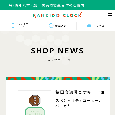
「令和8年熊本地震」災害義援金受付のご案内
カメクロ
営業時間
アクセス
アプリ
S
H
O
P
N
E
W
S
ショップニュース
101
猿田彦珈琲とオキーニョ
スペシャリティコーヒー、
ベーカリー