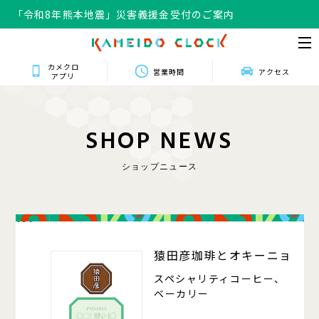
「令和8年熊本地震」災害義援金受付のご案内
カメクロ
営業時間
アクセス
アプリ
S
H
O
P
N
E
W
S
ショップニュース
101
猿田彦珈琲とオキーニョ
スペシャリティコーヒー、
ベーカリー