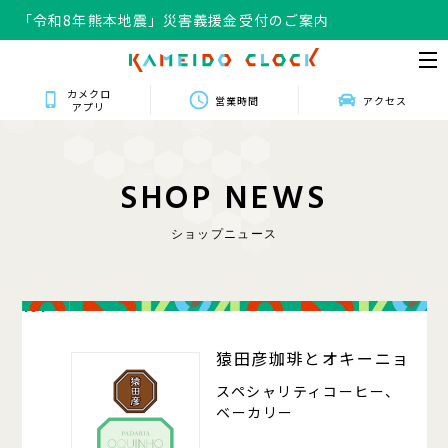
「令和8年熊本地震」災害義援金受付のご案内
カメクロ
営業時間
アクセス
アプリ
S
H
O
P
N
E
W
S
ショップニュース
101
猿田彦珈琲とオキーニョ
スペシャリティコーヒー、
ベーカリー