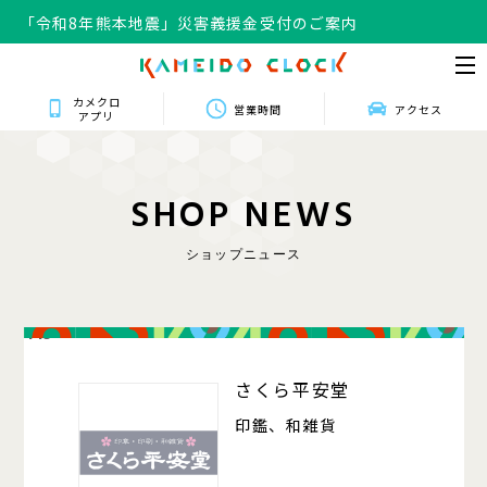
「令和8年熊本地震」災害義援金受付のご案内
カメクロ
営業時間
アクセス
アプリ
S
H
O
P
N
E
W
S
ショップニュース
415
さくら平安堂
印鑑、和雑貨