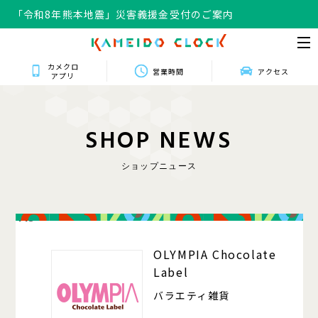
「令和8年熊本地震」災害義援金受付のご案内
カメクロ
営業時間
アクセス
アプリ
S
H
O
P
N
E
W
S
ショップニュース
413
OLYMPIA Chocolate
Label
バラエティ雑貨