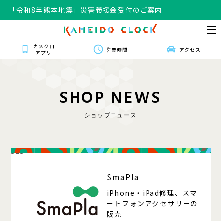
「令和8年熊本地震」災害義援金受付のご案内
カメクロ
営業時間
アクセス
アプリ
S
H
O
P
N
E
W
S
ショップニュース
323
SmaPla
iPhone・iPad修理、スマ
ートフォンアクセサリーの
販売