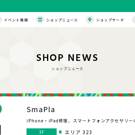
イベント情報
ショップニュース
ショップサーチ
S
H
O
P
N
E
W
S
ショップニュース
SmaPla
iPhone・iPad修理、スマートフォンアクセサリ
エリア 323
3F