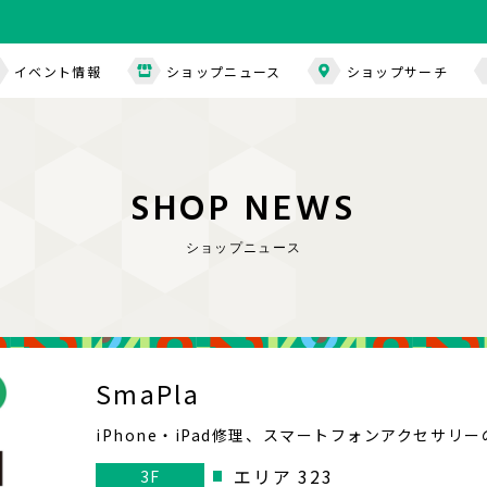
イベント情報
ショップニュース
ショップサーチ
S
H
O
P
N
E
W
S
ショップニュース
SmaPla
iPhone・iPad修理、スマートフォンアクセサリ
エリア 323
3F