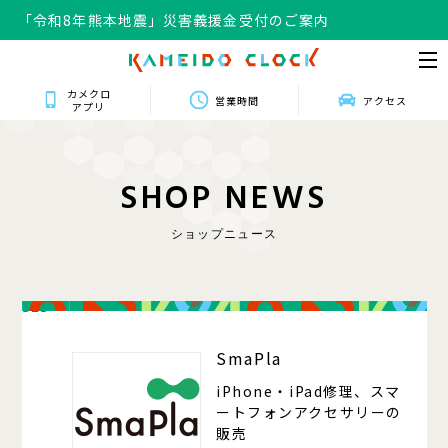
「令和8年熊本地震」災害義援金受付のご案内
カメクロ
営業時間
アクセス
アプリ
S
H
O
P
N
E
W
S
ショップニュース
323
SmaPla
iPhone・iPad修理、スマ
ートフォンアクセサリーの
販売