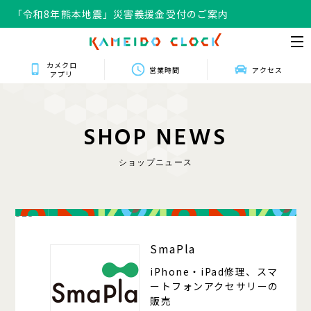
「令和8年熊本地震」災害義援金受付のご案内
カメクロ
営業時間
アクセス
アプリ
S
H
O
P
N
E
W
S
ショップニュース
323
SmaPla
iPhone・iPad修理、スマ
ートフォンアクセサリーの
販売