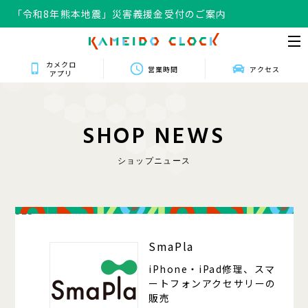
「令和8年熊本地震」災害義援金受付のご案内
カメクロ
営業時間
アクセス
アプリ
S
H
O
P
N
E
W
S
ショップニュース
323
SmaPla
iPhone・iPad修理、スマ
ートフォンアクセサリーの
販売