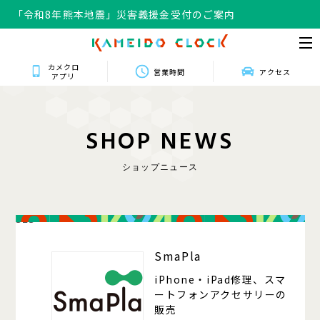
「令和8年熊本地震」災害義援金受付のご案内
カメクロ
営業時間
アクセス
アプリ
S
H
O
P
N
E
W
S
ショップニュース
323
SmaPla
iPhone・iPad修理、スマ
ートフォンアクセサリーの
販売